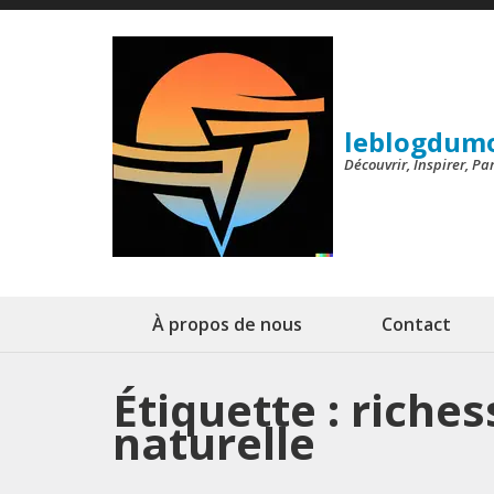
Aller
au
contenu
(Pressez
leblogdum
Entrée)
Découvrir, Inspirer, P
À propos de nous
Contact
Étiquette :
riches
naturelle