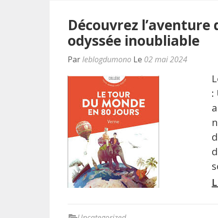
Découvrez l’aventure 
odyssée inoubliable
Par
leblogdumono
Le
02 mai 2024
L
:
a
n
d
d
s
L
Uncategorized