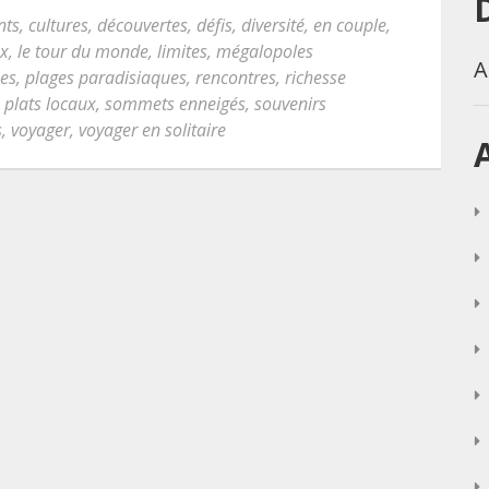
nts
,
cultures
,
découvertes
,
défis
,
diversité
,
en couple
,
ux
,
le tour du monde
,
limites
,
mégalopoles
A
es
,
plages paradisiaques
,
rencontres
,
richesse
 plats locaux
,
sommets enneigés
,
souvenirs
s
,
voyager
,
voyager en solitaire