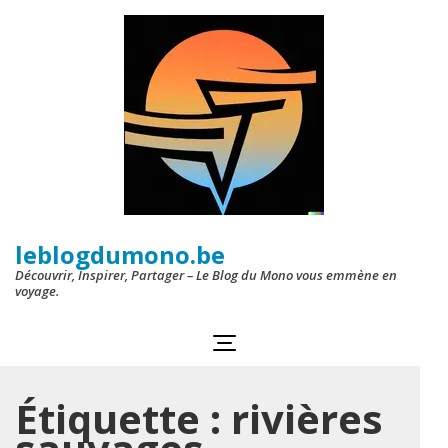
Aller
au
contenu
(Pressez
Entrée)
leblogdumono.be
Découvrir, Inspirer, Partager – Le Blog du Mono vous emmène en
voyage.
Étiquette :
rivières