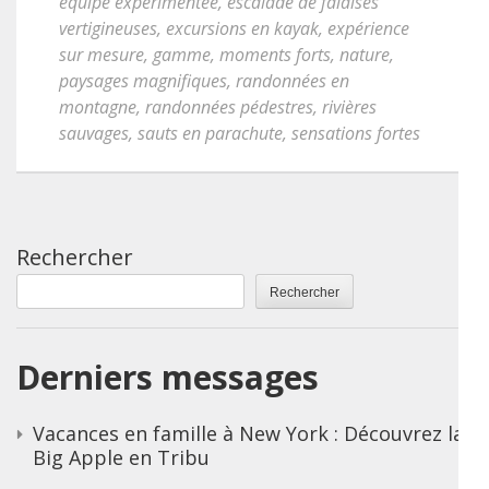
équipe expérimentée
,
escalade de falaises
vertigineuses
,
excursions en kayak
,
expérience
sur mesure
,
gamme
,
moments forts
,
nature
,
paysages magnifiques
,
randonnées en
montagne
,
randonnées pédestres
,
rivières
sauvages
,
sauts en parachute
,
sensations fortes
Rechercher
Rechercher
Derniers messages
Vacances en famille à New York : Découvrez la
Big Apple en Tribu