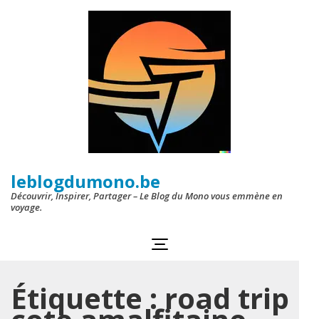
Aller
au
contenu
(Pressez
Entrée)
leblogdumono.be
Découvrir, Inspirer, Partager – Le Blog du Mono vous emmène en
voyage.
Étiquette :
road trip