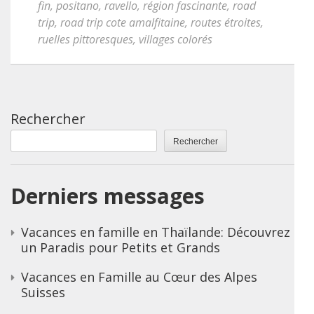
fin
,
positano
,
ravello
,
région fascinante
,
road
trip
,
road trip cote amalfitaine
,
routes étroites
,
ruelles pittoresques
,
villages colorés
Rechercher
Rechercher
Derniers messages
Vacances en famille en Thaïlande: Découvrez
un Paradis pour Petits et Grands
Vacances en Famille au Cœur des Alpes
Suisses