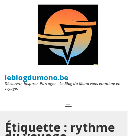
Aller
au
contenu
(Pressez
Entrée)
leblogdumono.be
Découvrir, Inspirer, Partager – Le Blog du Mono vous emmène en
voyage.
Étiquette :
rythme