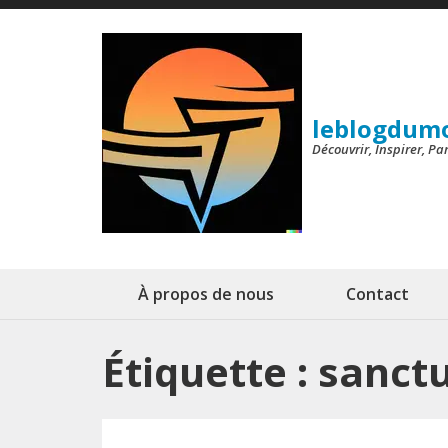
Aller
au
contenu
(Pressez
leblogdum
Entrée)
Découvrir, Inspirer, P
À propos de nous
Contact
Étiquette :
sanctu