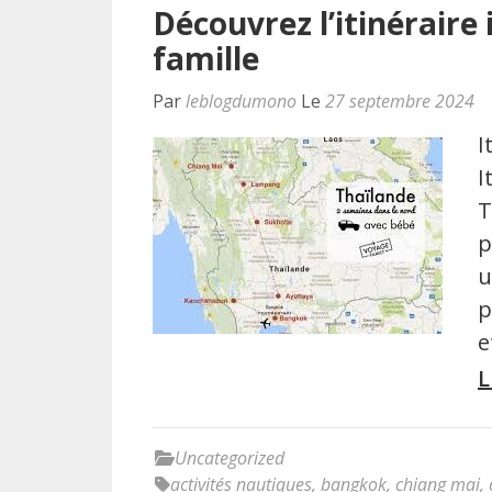
Découvrez l’itinéraire
famille
Par
leblogdumono
Le
27 septembre 2024
I
I
T
p
u
p
e
L
Uncategorized
activités nautiques
,
bangkok
,
chiang mai
,