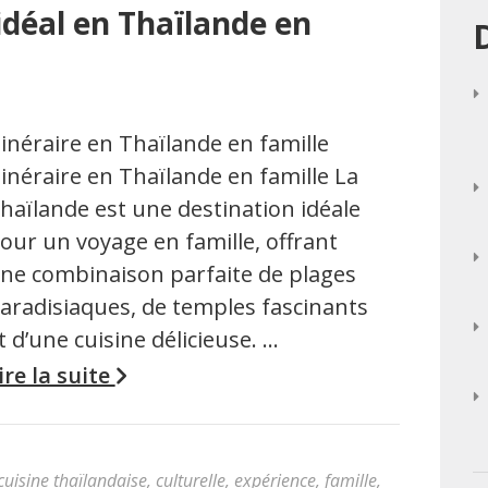
 idéal en Thaïlande en
tinéraire en Thaïlande en famille
tinéraire en Thaïlande en famille La
haïlande est une destination idéale
our un voyage en famille, offrant
ne combinaison parfaite de plages
aradisiaques, de temples fascinants
t d’une cuisine délicieuse. …
ire la suite
cuisine thaïlandaise
,
culturelle
,
expérience
,
famille
,