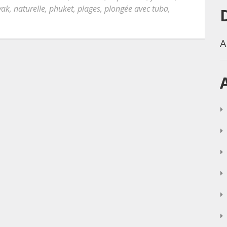
yak
,
naturelle
,
phuket
,
plages
,
plongée avec tuba
,
A