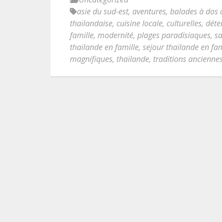
asie du sud-est
,
aventures
,
balades à dos d
thaïlandaise
,
cuisine locale
,
culturelles
,
déte
famille
,
modernité
,
plages paradisiaques
,
sa
thaïlande en famille
,
sejour thailande en fam
magnifiques
,
thaïlande
,
traditions ancienne