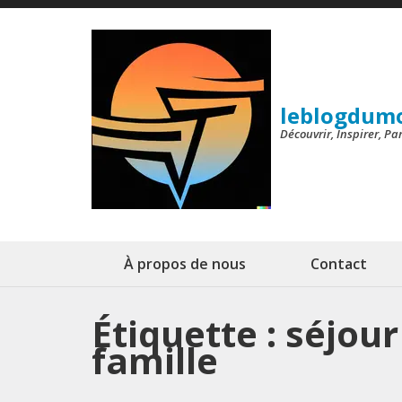
Aller
au
contenu
(Pressez
leblogdum
Entrée)
Découvrir, Inspirer, P
À propos de nous
Contact
Étiquette :
séjour
famille