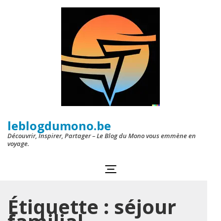
Aller
au
contenu
(Pressez
Entrée)
leblogdumono.be
Découvrir, Inspirer, Partager – Le Blog du Mono vous emmène en
voyage.
Étiquette :
séjour