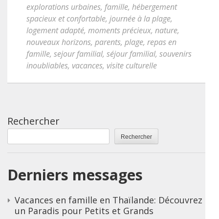
explorations urbaines
,
famille
,
hébergement
spacieux et confortable
,
journée à la plage
,
logement adapté
,
moments précieux
,
nature
,
nouveaux horizons
,
parents
,
plage
,
repas en
famille
,
sejour familial
,
séjour familial
,
souvenirs
inoubliables
,
vacances
,
visite culturelle
Rechercher
Rechercher
Derniers messages
Vacances en famille en Thaïlande: Découvrez
un Paradis pour Petits et Grands