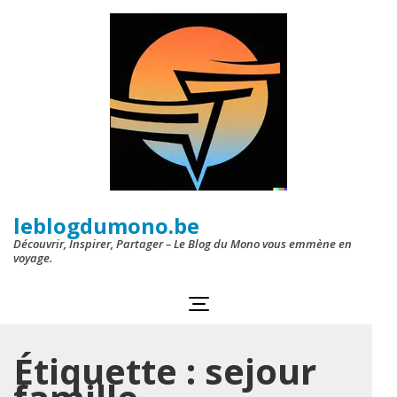
Aller
au
contenu
(Pressez
Entrée)
leblogdumono.be
Découvrir, Inspirer, Partager – Le Blog du Mono vous emmène en
voyage.
Étiquette :
sejour