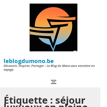
Aller
au
contenu
(Pressez
Entrée)
leblogdumono.be
Découvrir, Inspirer, Partager – Le Blog du Mono vous emmène en
voyage.
Étiquette :
séjour