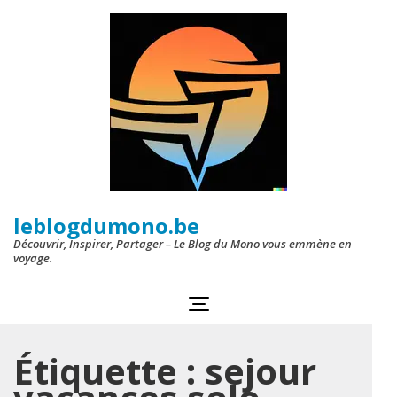
Aller
au
contenu
(Pressez
Entrée)
leblogdumono.be
Découvrir, Inspirer, Partager – Le Blog du Mono vous emmène en
voyage.
Étiquette :
sejour