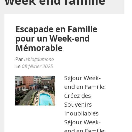
week end famille
Escapade en Famille
pour un Week-end
Mémorable
Par
leblogdumono
Le
08 février 2025
Séjour Week-
end en Famille:
Créez des
Souvenirs
Inoubliables
Séjour Week-
end en Famille: