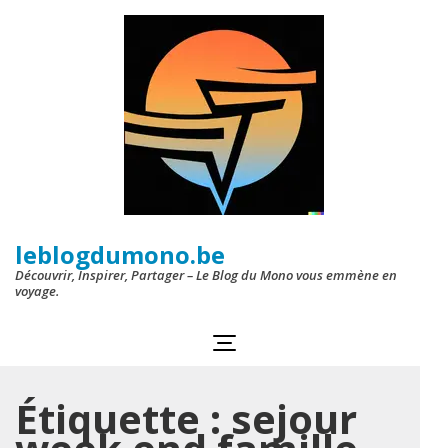
Aller
au
contenu
(Pressez
Entrée)
leblogdumono.be
Découvrir, Inspirer, Partager – Le Blog du Mono vous emmène en
voyage.
Étiquette :
sejour