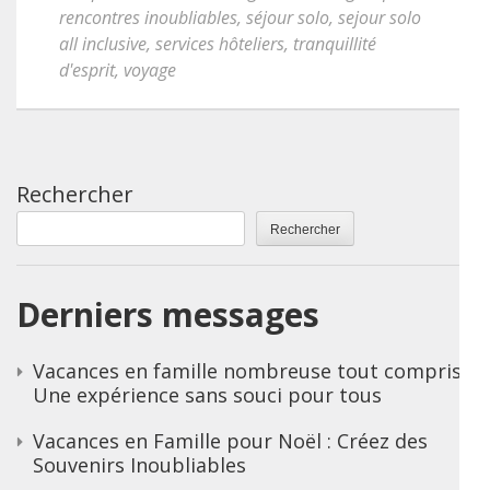
rencontres inoubliables
,
séjour solo
,
sejour solo
all inclusive
,
services hôteliers
,
tranquillité
d'esprit
,
voyage
Rechercher
Rechercher
Derniers messages
Vacances en famille nombreuse tout compris :
Une expérience sans souci pour tous
Vacances en Famille pour Noël : Créez des
Souvenirs Inoubliables