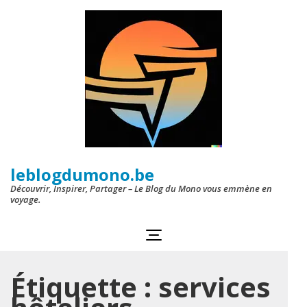
Aller
au
contenu
(Pressez
Entrée)
leblogdumono.be
Découvrir, Inspirer, Partager – Le Blog du Mono vous emmène en
voyage.
Étiquette :
services