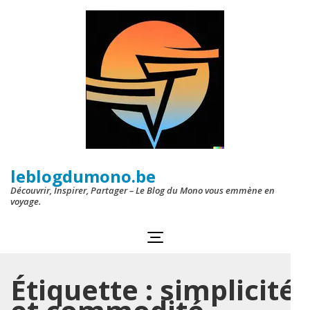
Aller
au
contenu
(Pressez
Entrée)
leblogdumono.be
Découvrir, Inspirer, Partager – Le Blog du Mono vous emmène en
voyage.
Étiquette :
simplicité