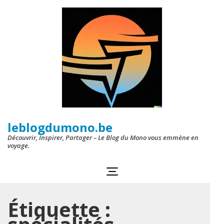
Aller
au
contenu
(Pressez
Entrée)
leblogdumono.be
Découvrir, Inspirer, Partager – Le Blog du Mono vous emmène en
voyage.
Étiquette :