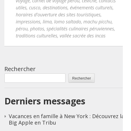
voyage
,
carnet de voyage perou
,
ceviche
,
contacts
utiles
,
cusco
,
destinations
,
événements culturels
,
horaires d'ouverture des sites touristiques
,
impressions
,
lima
,
lomo saltado
,
machu picchu
,
pérou
,
photos
,
spécialités culinaires péruviennes
,
traditions culturelles
,
vallée sacrée des incas
Rechercher
Rechercher
Derniers messages
Vacances en famille à New York : Découvrez la
Big Apple en Tribu