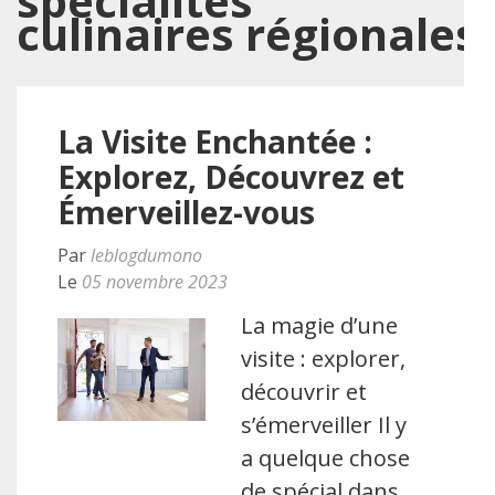
specialités
culinaires régionales
La Visite Enchantée :
Explorez, Découvrez et
Émerveillez-vous
Par
leblogdumono
Le
05 novembre 2023
La magie d’une
visite : explorer,
découvrir et
s’émerveiller Il y
a quelque chose
de spécial dans