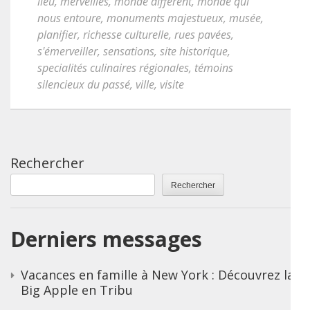
lieu
,
merveilles
,
monde différent
,
monde qui
nous entoure
,
monuments majestueux
,
musée
,
planifier
,
richesse culturelle
,
rues pavées
,
s'émerveiller
,
sensations
,
site historique
,
specialités culinaires régionales
,
témoins
silencieux du passé
,
ville
,
visite
Rechercher
Rechercher
Derniers messages
Vacances en famille à New York : Découvrez la
Big Apple en Tribu