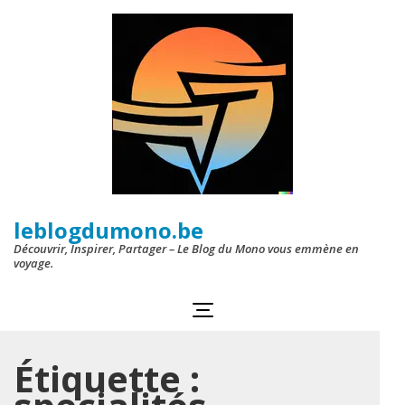
Aller
au
contenu
(Pressez
Entrée)
leblogdumono.be
Découvrir, Inspirer, Partager – Le Blog du Mono vous emmène en
voyage.
Étiquette :