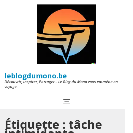
Aller
au
contenu
(Pressez
Entrée)
leblogdumono.be
Découvrir, Inspirer, Partager – Le Blog du Mono vous emmène en
voyage.
Étiquette :
tâche