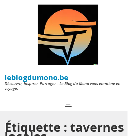
Aller
au
contenu
(Pressez
Entrée)
leblogdumono.be
Découvrir, Inspirer, Partager – Le Blog du Mono vous emmène en
voyage.
Étiquette :
tavernes