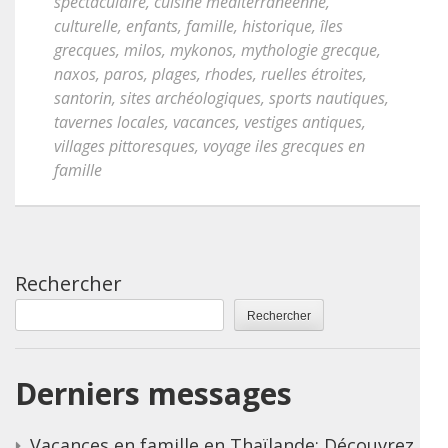
spectaculaire
,
cuisine méditerranéenne
,
culturelle
,
enfants
,
famille
,
historique
,
îles
grecques
,
milos
,
mykonos
,
mythologie grecque
,
naxos
,
paros
,
plages
,
rhodes
,
ruelles étroites
,
santorin
,
sites archéologiques
,
sports nautiques
,
tavernes locales
,
vacances
,
vestiges antiques
,
villages pittoresques
,
voyage iles grecques en
famille
Rechercher
Rechercher
Derniers messages
Vacances en famille en Thaïlande: Découvrez