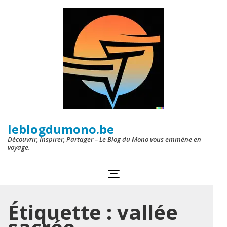
Aller
au
contenu
(Pressez
Entrée)
leblogdumono.be
Découvrir, Inspirer, Partager – Le Blog du Mono vous emmène en
voyage.
Étiquette :
vallée