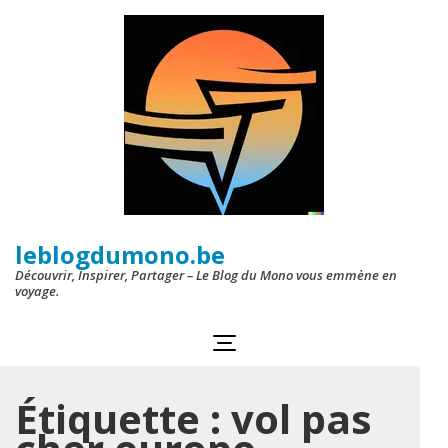
Aller
au
contenu
(Pressez
Entrée)
leblogdumono.be
Découvrir, Inspirer, Partager – Le Blog du Mono vous emmène en
voyage.
Étiquette :
vol pas