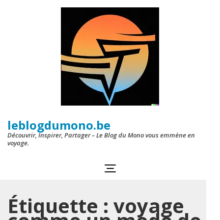
Aller
au
contenu
(Pressez
Entrée)
leblogdumono.be
Découvrir, Inspirer, Partager – Le Blog du Mono vous emmène en
voyage.
Étiquette :
voyage