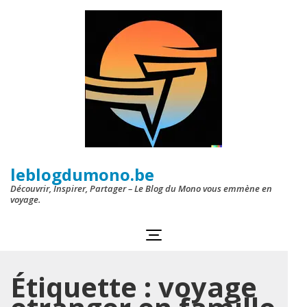
Aller
au
contenu
(Pressez
Entrée)
leblogdumono.be
Découvrir, Inspirer, Partager – Le Blog du Mono vous emmène en
voyage.
Étiquette :
voyage