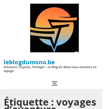
Aller
au
contenu
(Pressez
Entrée)
leblogdumono.be
Découvrir, Inspirer, Partager – Le Blog du Mono vous emmène en
voyage.
Étiquette :
voyages