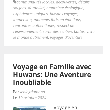
communautés locales
,
découvertes
,
détails
soignés
,
durabilité
,
empreinte écologique
,
expériences uniques
,
huwans voyages
,
immersion
,
moments forts en émotions
,
rencontres authentiques
,
respect de
l'environnement
,
sortir des sentiers battus
,
vivre
le monde autrement
,
voyages d'aventure
Voyage en Famille avec
Huwans: Une Aventure
Inoubliable
Par
leblogdumono
Le
10 octobre 2024
Voyage en