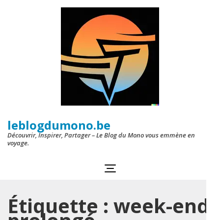
Aller
au
contenu
(Pressez
Entrée)
leblogdumono.be
Découvrir, Inspirer, Partager – Le Blog du Mono vous emmène en
voyage.
Étiquette :
week-end