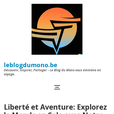
Aller
au
contenu
(Pressez
Entrée)
leblogdumono.be
Découvrir, Inspirer, Partager – Le Blog du Mono vous emmène en
voyage.
Liberté et Aventure: Explorez