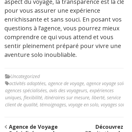
aspect du voyage, la transparence est la clé
pour vous assurer une expérience
enrichissante et sans souci. En posant vos
questions à l’agence, vous pourrez mieux
comprendre ce qui vous attend et vous
sentir pleinement préparé pour vivre une
aventure solo inoubliable.
Uncategorized
activités adaptées
,
agence de voyage
,
agence voyage solo
,
agences spécialisées
,
avis des voyageurs
,
expériences
uniques
,
flexibilité
,
itinéraires sur mesure
,
liberté
,
service
client de qualité
,
témoignages
,
voyage en solo
,
voyages solo
Navigation
Agence de Voyage
Découvrez