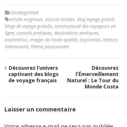
Uncategorized
articles originaux
,
astuces locales
,
blog voyage gratuit
,
blogs de voyage gratuits
,
communauté des voyageurs en
ligne
,
conseils pratiques
,
destinations exotiques
,
exploration
,
images de haute qualité
,
inspiration
,
lecteurs
intéressants
,
thème passionnant
Navigation
Découvrez l’univers
Découvrez
de
captivant des blogs
l’Émerveillement
l’article
de voyage français
Naturel : Le Tour du
Monde Costa
Laisser un commentaire
Votre adresse e-mail ne sera pas publiée.