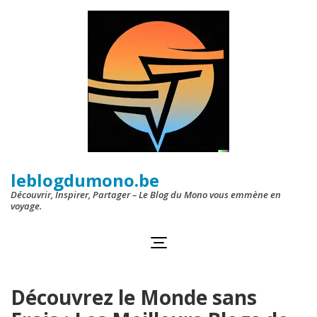
Aller
au
contenu
(Pressez
Entrée)
leblogdumono.be
Découvrir, Inspirer, Partager – Le Blog du Mono vous emmène en
voyage.
Découvrez le Monde sans