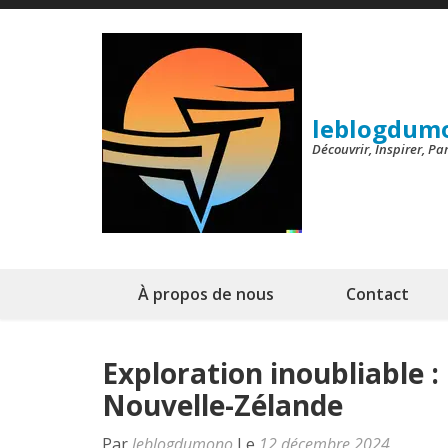
Aller
au
contenu
(Pressez
leblogdum
Entrée)
Découvrir, Inspirer, P
À propos de nous
Contact
Exploration inoubliable 
Nouvelle-Zélande
Par
leblogdumono
Le
12 décembre 2024