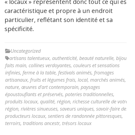
« locaux » représentent donc tout ce qui est
caractéristique et propre à un endroit
particulier, reflétant son identité et sa
spécificité.
Uncategorized
artisans talentueux
,
authenticité
,
beauté naturelle
,
bijoux
faits main
,
collines verdoyantes
,
couleurs et sensations
infinies
,
ferme à la table
,
festivals animés
,
fromages
artisanaux
,
fruits et légumes frais
,
local
,
marchés animés
,
nature
,
œuvres d'art contemporain
,
paysages
époustouflants et préservés
,
poteries traditionnelles
,
produits locaux
,
qualité
,
région
,
richesse culturelle de votre
région
,
rivières sinueuses
,
saveurs uniques
,
savoir-faire des
producteurs locaux
,
sentiers de randonnée pittoresques
,
terroirs
,
traditions ancestr
,
trésors locaux