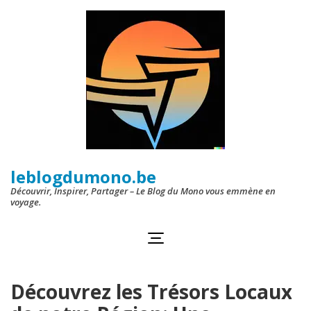
Aller
au
contenu
(Pressez
Entrée)
leblogdumono.be
Découvrir, Inspirer, Partager – Le Blog du Mono vous emmène en
voyage.
Découvrez les Trésors Locaux