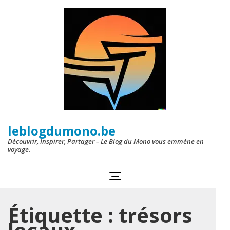
Aller
au
contenu
(Pressez
Entrée)
leblogdumono.be
Découvrir, Inspirer, Partager – Le Blog du Mono vous emmène en
voyage.
Étiquette :
trésors