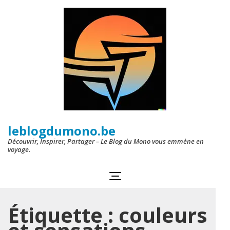
Aller
au
contenu
(Pressez
Entrée)
leblogdumono.be
Découvrir, Inspirer, Partager – Le Blog du Mono vous emmène en
voyage.
Étiquette :
couleurs