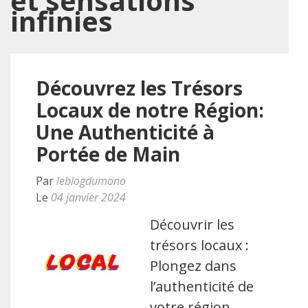
et sensations
infinies
Découvrez les Trésors
Locaux de notre Région:
Une Authenticité à
Portée de Main
Par
leblogdumono
Le
04 janvier 2024
Découvrir les
trésors locaux :
Plongez dans
l’authenticité de
votre région