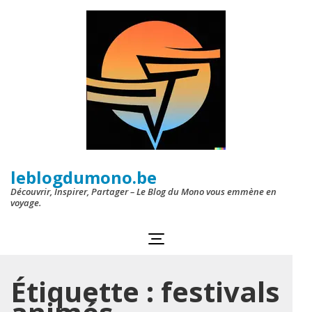
Aller
au
contenu
(Pressez
Entrée)
leblogdumono.be
Découvrir, Inspirer, Partager – Le Blog du Mono vous emmène en
voyage.
Étiquette :
festivals