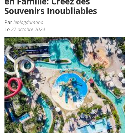
en Famille: Créez des
Souvenirs Inoubliables
Par
leblogdumono
Le
27 octobre 2024