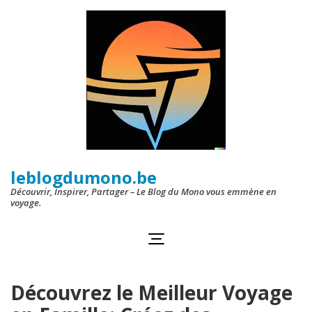
Aller
au
contenu
(Pressez
Entrée)
leblogdumono.be
Découvrir, Inspirer, Partager – Le Blog du Mono vous emmène en
voyage.
Découvrez le Meilleur Voyage