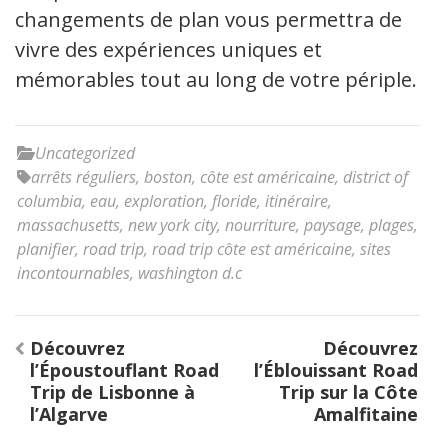
changements de plan vous permettra de
vivre des expériences uniques et
mémorables tout au long de votre périple.
Uncategorized
arrêts réguliers
,
boston
,
côte est américaine
,
district of
columbia
,
eau
,
exploration
,
floride
,
itinéraire
,
massachusetts
,
new york city
,
nourriture
,
paysage
,
plages
,
planifier
,
road trip
,
road trip côte est américaine
,
sites
incontournables
,
washington d.c
Navigation
Découvrez
Découvrez
de
l’Époustouflant Road
l’Éblouissant Road
l’article
Trip de Lisbonne à
Trip sur la Côte
l’Algarve
Amalfitaine