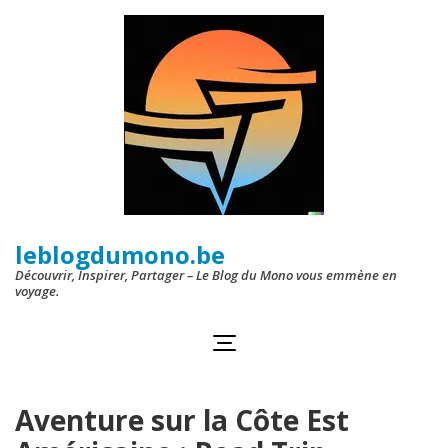
Aller
au
contenu
(Pressez
Entrée)
leblogdumono.be
Découvrir, Inspirer, Partager – Le Blog du Mono vous emmène en
voyage.
Aventure sur la Côte Est