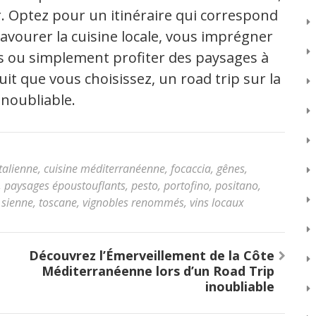
ir. Optez pour un itinéraire qui correspond
savourer la cuisine locale, vous imprégner
nnes ou simplement profiter des paysages à
uit que vous choisissez, un road trip sur la
inoubliable.
italienne
,
cuisine méditerranéenne
,
focaccia
,
gênes
,
,
paysages époustouflants
,
pesto
,
portofino
,
positano
,
,
sienne
,
toscane
,
vignobles renommés
,
vins locaux
n
Découvrez l’Émerveillement de la Côte
Méditerranéenne lors d’un Road Trip
inoubliable