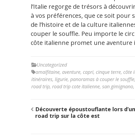
l’Italie regorge de trésors à découvr
à vos préférences, que ce soit pour 
de l’histoire et de la culture italie
couper le souffle. Peu importe le circ
côte italienne promet une aventure 
Uncategorized
amalfitaine
,
aventure
,
capri
,
cinque terre
,
côte 
itinéraires
,
ligurie
,
panoramas à couper le souffle
road trip
,
road trip cote italienne
,
san gimignano
Navigation
Découverte époustouflante lors d’u
de
road trip sur la côte est
l’article