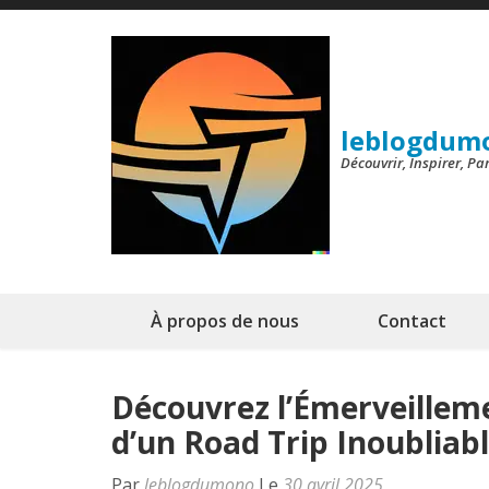
Aller
au
contenu
(Pressez
leblogdum
Entrée)
Découvrir, Inspirer, P
À propos de nous
Contact
Découvrez l’Émerveillemen
d’un Road Trip Inoubliab
Par
leblogdumono
Le
30 avril 2025