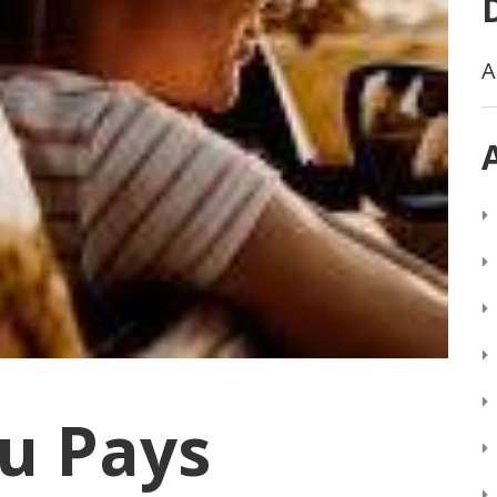
A
au Pays