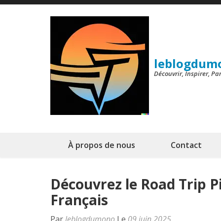
Aller
au
contenu
(Pressez
leblogdum
Entrée)
Découvrir, Inspirer, P
À propos de nous
Contact
Découvrez le Road Trip 
Français
Par
leblogdumono
Le
09 juin 2025