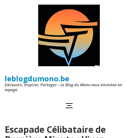
Aller
au
contenu
(Pressez
Entrée)
leblogdumono.be
Découvrir, Inspirer, Partager – Le Blog du Mono vous emmène en
voyage.
Escapade Célibataire de