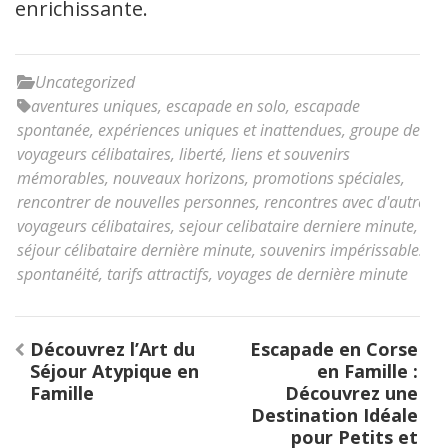
enrichissante.
Uncategorized
aventures uniques
,
escapade en solo
,
escapade
spontanée
,
expériences uniques et inattendues
,
groupe de
voyageurs célibataires
,
liberté
,
liens et souvenirs
mémorables
,
nouveaux horizons
,
promotions spéciales
,
rencontrer de nouvelles personnes
,
rencontres avec d'autres
voyageurs célibataires
,
sejour celibataire derniere minute
,
séjour célibataire dernière minute
,
souvenirs impérissables
,
spontanéité
,
tarifs attractifs
,
voyages de dernière minute
Navigation
Découvrez l’Art du
Escapade en Corse
de
Séjour Atypique en
en Famille :
l’article
Famille
Découvrez une
Destination Idéale
pour Petits et