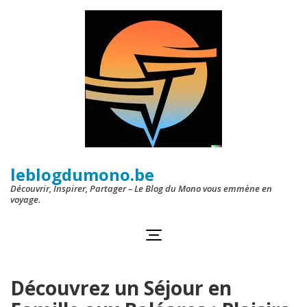
Aller
au
contenu
(Pressez
Entrée)
leblogdumono.be
Découvrir, Inspirer, Partager – Le Blog du Mono vous emmène en
voyage.
Découvrez un Séjour en