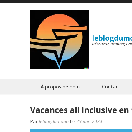
Aller
au
contenu
(Pressez
leblogdum
Entrée)
Découvrir, Inspirer, P
À propos de nous
Contact
Vacances all inclusive en 
Par
leblogdumono
Le
29 juin 2024