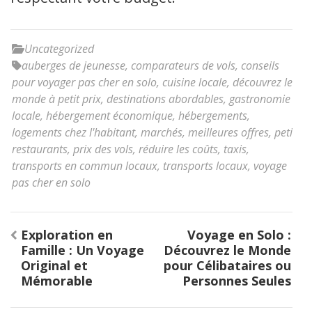
Uncategorized
auberges de jeunesse
,
comparateurs de vols
,
conseils
pour voyager pas cher en solo
,
cuisine locale
,
découvrez le
monde à petit prix
,
destinations abordables
,
gastronomie
locale
,
hébergement économique
,
hébergements
,
logements chez l'habitant
,
marchés
,
meilleures offres
,
petits
restaurants
,
prix des vols
,
réduire les coûts
,
taxis
,
transports en commun locaux
,
transports locaux
,
voyage
pas cher en solo
Navigation
Exploration en
Voyage en Solo :
de
Famille : Un Voyage
Découvrez le Monde
l’article
Original et
pour Célibataires ou
Mémorable
Personnes Seules