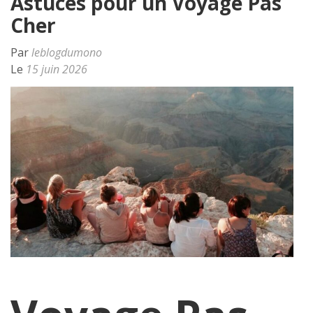
Astuces pour un Voyage Pas
Cher
Par
leblogdumono
Le
15 juin 2026