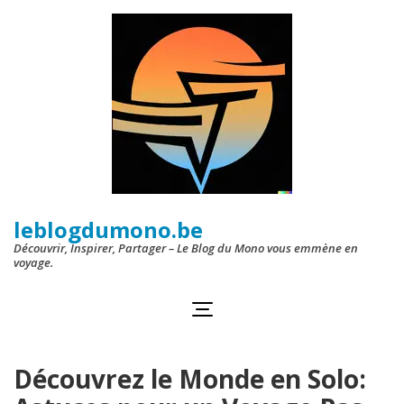
Aller
au
contenu
(Pressez
Entrée)
leblogdumono.be
Découvrir, Inspirer, Partager – Le Blog du Mono vous emmène en
voyage.
Découvrez le Monde en Solo: