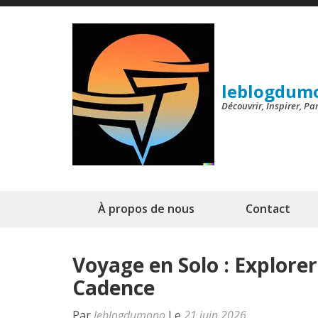
Aller
au
contenu
(Pressez
leblogdum
Entrée)
Découvrir, Inspirer, P
À propos de nous
Contact
Voyage en Solo : Explore
Cadence
Par
leblogdumono
Le
21 juin 2026