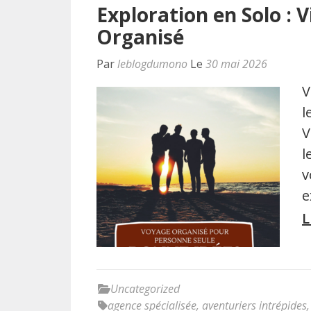
Exploration en Solo : 
Organisé
Par
leblogdumono
Le
30 mai 2026
V
l
V
l
v
e
L
Uncategorized
agence spécialisée
,
aventuriers intrépides