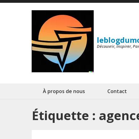
Aller
au
contenu
(Pressez
leblogdum
Entrée)
Découvrir, Inspirer, P
À propos de nous
Contact
Étiquette :
agence