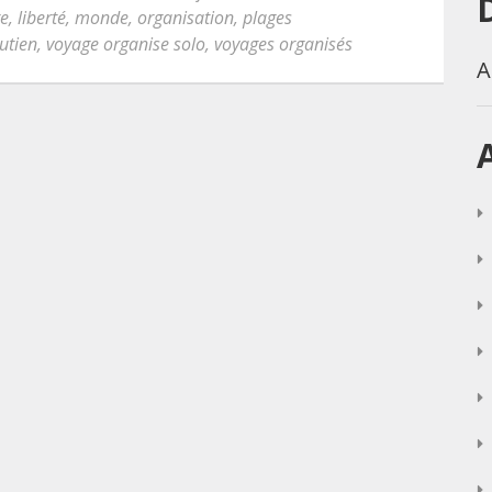
re
,
liberté
,
monde
,
organisation
,
plages
utien
,
voyage organise solo
,
voyages organisés
A