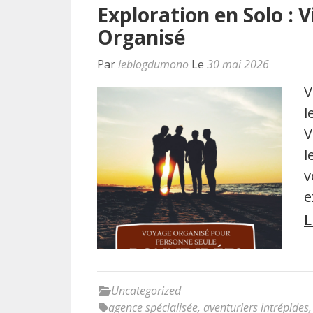
Exploration en Solo : 
Organisé
Par
leblogdumono
Le
30 mai 2026
V
l
V
l
v
e
L
Uncategorized
agence spécialisée
,
aventuriers intrépides