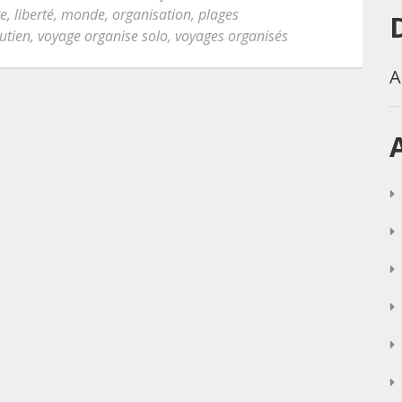
re
,
liberté
,
monde
,
organisation
,
plages
utien
,
voyage organise solo
,
voyages organisés
A