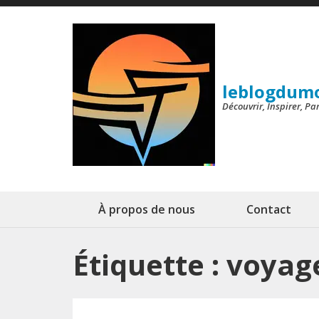
Aller
au
contenu
(Pressez
leblogdum
Entrée)
Découvrir, Inspirer, P
À propos de nous
Contact
Étiquette :
voyage