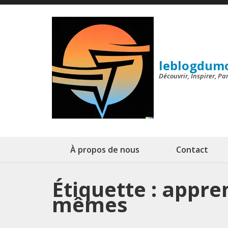
Aller
au
contenu
(Pressez
leblogdum
Entrée)
Découvrir, Inspirer, P
À propos de nous
Contact
Étiquette :
appren
mêmes