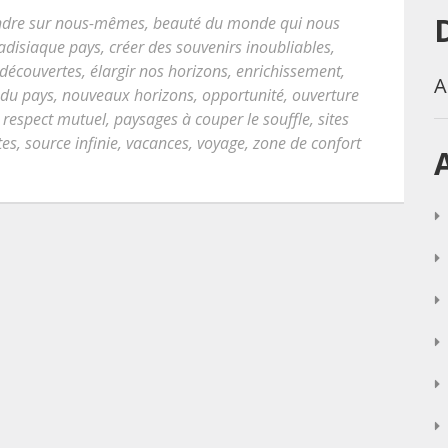
ndre sur nous-mêmes
,
beauté du monde qui nous
radisiaque pays
,
créer des souvenirs inoubliables
,
découvertes
,
élargir nos horizons
,
enrichissement
,
A
 du pays
,
nouveaux horizons
,
opportunité
,
ouverture
e respect mutuel
,
paysages à couper le souffle
,
sites
tes
,
source infinie
,
vacances
,
voyage
,
zone de confort