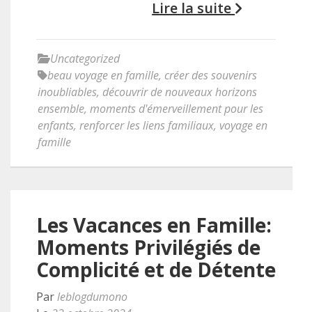
Lire la suite
Uncategorized
beau voyage en famille
,
créer des souvenirs
inoubliables
,
découvrir de nouveaux horizons
ensemble
,
moments d'émerveillement pour les
enfants
,
renforcer les liens familiaux
,
voyage en
famille
Les Vacances en Famille:
Moments Privilégiés de
Complicité et de Détente
Par
leblogdumono