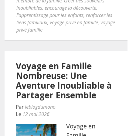
membre de la famille
,
créer des souvenirs
inoubliables
,
encourage la découverte
,
l'apprentissage pour les enfants
,
renforcer les
liens familiaux
,
voyage privé en famille
,
voyage
privé famille
Voyage en Famille
Nombreuse: Une
Aventure Inoubliable à
Partager Ensemble
Par
leblogdumono
Le
12 mai 2026
Voyage en
Famille