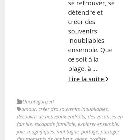
se retrouver, se
détendre et
créer des
souvenirs
inoubliables
ensemble. Que
ce soit à la
plage, à …
Lire la suite
Uncategorized
amour
,
créer des souvenirs inoubliables
,
découvrir de nouveaux endroits
,
des vacances en
famille
,
escapade familiale
,
explorer ensemble
,
joie
,
magnifiques
,
montagne
,
partage
,
partager
des moments de bonheur
,
plage
,
profiter