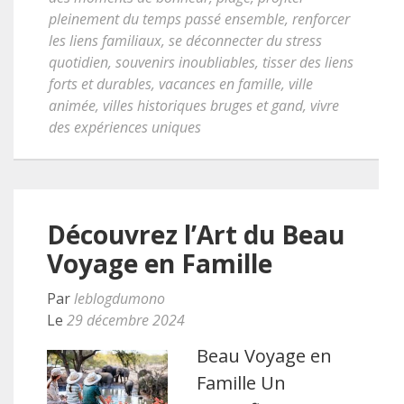
pleinement du temps passé ensemble
,
renforcer
les liens familiaux
,
se déconnecter du stress
quotidien
,
souvenirs inoubliables
,
tisser des liens
forts et durables
,
vacances en famille
,
ville
animée
,
villes historiques bruges et gand
,
vivre
des expériences uniques
Découvrez l’Art du Beau
Voyage en Famille
Par
leblogdumono
Le
29 décembre 2024
Beau Voyage en
Famille Un