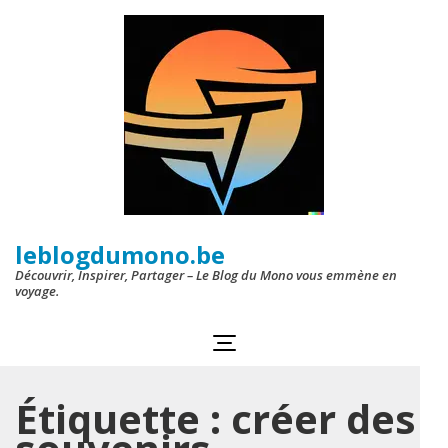
Aller
au
contenu
(Pressez
Entrée)
leblogdumono.be
Découvrir, Inspirer, Partager – Le Blog du Mono vous emmène en
voyage.
Étiquette :
créer des