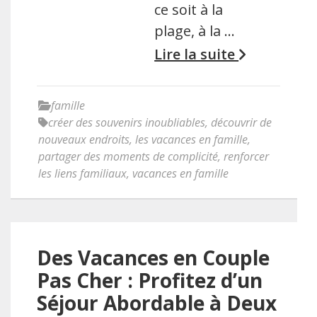
ce soit à la
plage, à la …
Lire la suite
famille
créer des souvenirs inoubliables
,
découvrir de
nouveaux endroits
,
les vacances en famille
,
partager des moments de complicité
,
renforcer
les liens familiaux
,
vacances en famille
Des Vacances en Couple
Pas Cher : Profitez d’un
Séjour Abordable à Deux