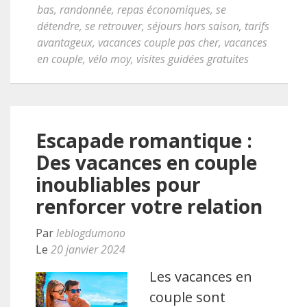
bas
,
randonnée
,
repas économiques
,
se
détendre
,
se retrouver
,
séjours hors saison
,
tarifs
avantageux
,
vacances couple pas cher
,
vacances
en couple
,
vélo moy
,
visites guidées gratuites
Escapade romantique :
Des vacances en couple
inoubliables pour
renforcer votre relation
Par
leblogdumono
Le
20 janvier 2024
Les vacances en
couple sont