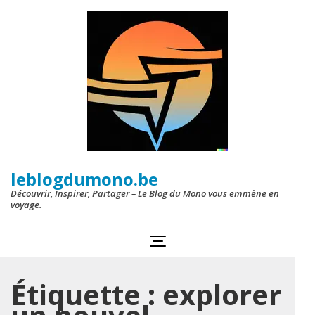
Aller
au
contenu
(Pressez
Entrée)
leblogdumono.be
Découvrir, Inspirer, Partager – Le Blog du Mono vous emmène en
voyage.
Étiquette :
explorer