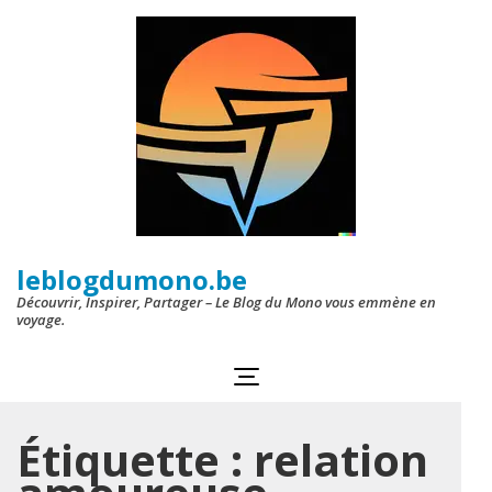
Aller
au
contenu
(Pressez
Entrée)
leblogdumono.be
Découvrir, Inspirer, Partager – Le Blog du Mono vous emmène en
voyage.
Étiquette :
relation