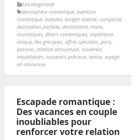
Uncategorized
atmosphère romantique
,
aventure
romantique
,
balades
,
budget réaliste
,
complicité
,
destination parfaite
,
destinations moins
touristiques
,
dîners romantiques
,
expérience
unique
,
îles grecques
,
offres spéciales
,
paris
,
passion
,
relation amoureuse
,
souvenirs
inoubliables
,
souvenirs précieux
,
venise
,
voyage
en amoureux
Escapade romantique :
Des vacances en couple
inoubliables pour
renforcer votre relation