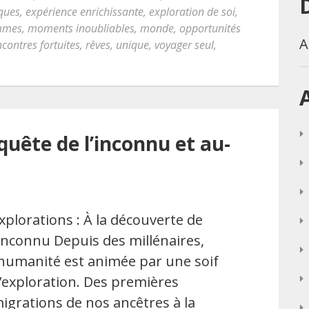
iques
,
expérience enrichissante
,
exploration de soi
,
mmes
,
moments inoubliables
,
monde
,
opportunités
A
ncontres fortuites
,
rêves
,
unique
,
voyager seul
,
quête de l’inconnu et au-
xplorations : À la découverte de
’inconnu Depuis des millénaires,
’humanité est animée par une soif
’exploration. Des premières
igrations de nos ancêtres à la