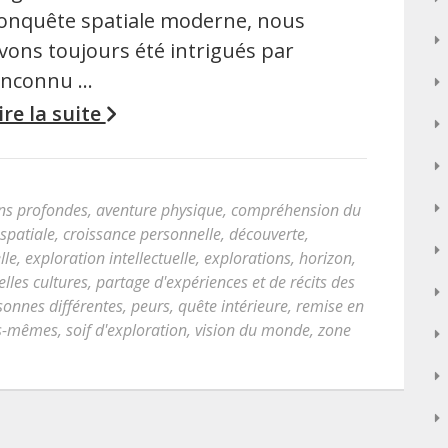
onquête spatiale moderne, nous
vons toujours été intrigués par
’inconnu …
ire la suite
ons profondes
,
aventure physique
,
compréhension du
spatiale
,
croissance personnelle
,
découverte
,
lle
,
exploration intellectuelle
,
explorations
,
horizon
,
lles cultures
,
partage d'expériences et de récits des
sonnes différentes
,
peurs
,
quête intérieure
,
remise en
us-mêmes
,
soif d'exploration
,
vision du monde
,
zone