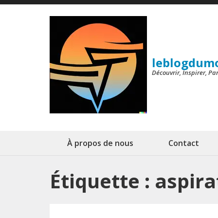
Aller
au
contenu
(Pressez
leblogdum
Entrée)
Découvrir, Inspirer, P
À propos de nous
Contact
Étiquette :
aspira