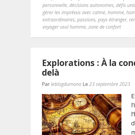
personnelle
,
décisions autonomes
,
défis un
gérer les imprévus avec calme
,
homme
,
ho
extraordinaires
,
passions
,
pays étranger
,
re
voyager seul homme
,
zone de confort
Explorations : À la con
delà
Par
leblogdumono
Le
23 septembre 2023
E
l
l
d
m