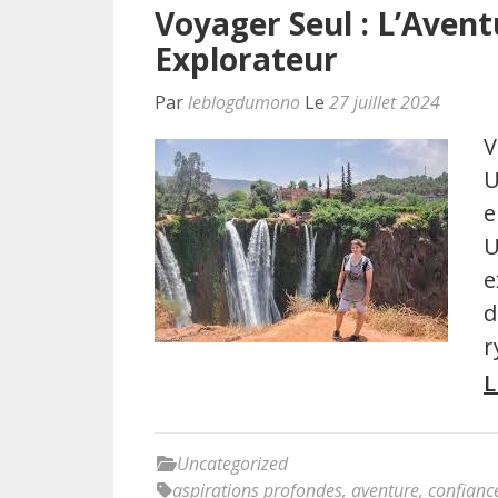
Voyager Seul : L’Aven
Explorateur
Par
leblogdumono
Le
27 juillet 2024
V
U
e
U
e
d
r
L
Uncategorized
aspirations profondes
,
aventure
,
confiance