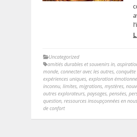
c
a
l
L
Uncategorized
amitiés durables et souvenirs in
,
aspirati
monde
,
connecter avec les autres
,
conquête 
expériences uniques
,
exploration émotionne
inconnu
,
limites
,
migrations
,
mystères
,
nouve
autres explorateurs
,
paysages
,
pensées
,
per
question
,
ressources insoupçonnées en no
de confort