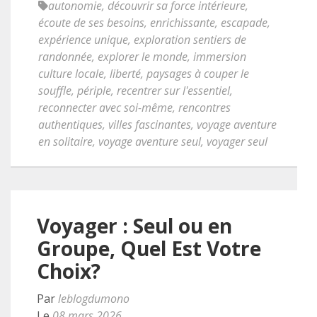
autonomie
,
découvrir sa force intérieure
,
écoute de ses besoins
,
enrichissante
,
escapade
,
expérience unique
,
exploration sentiers de
randonnée
,
explorer le monde
,
immersion
culture locale
,
liberté
,
paysages à couper le
souffle
,
périple
,
recentrer sur l'essentiel
,
reconnecter avec soi-même
,
rencontres
authentiques
,
villes fascinantes
,
voyage aventure
en solitaire
,
voyage aventure seul
,
voyager seul
Voyager : Seul ou en
Groupe, Quel Est Votre
Choix?
Par
leblogdumono
Le
08 mars 2026