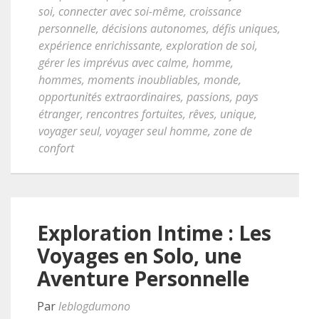
soi
,
connecter avec soi-même
,
croissance
personnelle
,
décisions autonomes
,
défis uniques
,
expérience enrichissante
,
exploration de soi
,
gérer les imprévus avec calme
,
homme
,
hommes
,
moments inoubliables
,
monde
,
opportunités extraordinaires
,
passions
,
pays
étranger
,
rencontres fortuites
,
rêves
,
unique
,
voyager seul
,
voyager seul homme
,
zone de
confort
Exploration Intime : Les
Voyages en Solo, une
Aventure Personnelle
Par
leblogdumono