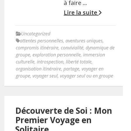
à faire …
Lire la suite
Uncategorized
attentes personnelles
,
aventures uniques
,
compromis itinéraire
,
convivialité
,
dynamique de
groupe
,
exploration personnelle
,
immersion
culturelle
,
introspection
,
liberté totale
,
organisation itinéraire
,
partage
,
voyager en
groupe
,
voyager seul
,
voyager seul ou en groupe
Découverte de Soi : Mon
Premier Voyage en
Solitaire