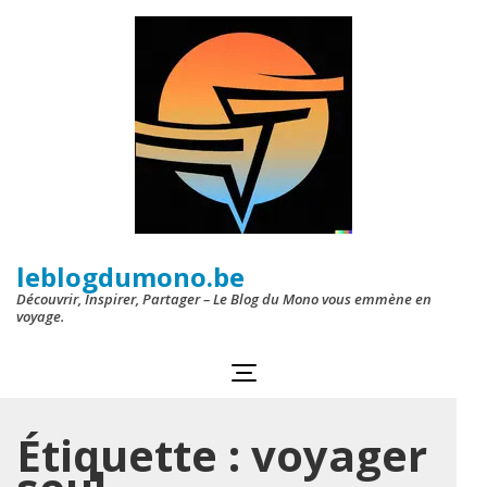
Aller
au
contenu
(Pressez
Entrée)
leblogdumono.be
Découvrir, Inspirer, Partager – Le Blog du Mono vous emmène en
voyage.
Étiquette :
voyager