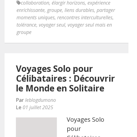
collaboration
,
élargir horizons
,
expérience
enrichissante
,
groupe
,
liens durables
,
partager
moments uniques
,
rencontres interculturelles
,
tolérance
,
voyager seul
,
voyager seul mais en
groupe
Voyages Solo pour
Célibataires : Découvrir
le Monde en Solitaire
Par
leblogdumono
Le
01 juillet 2025
Voyages Solo
pour