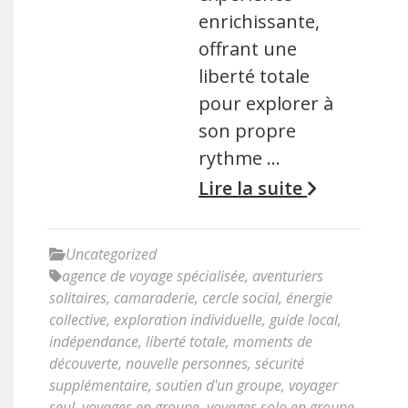
enrichissante,
offrant une
liberté totale
pour explorer à
son propre
rythme …
Lire la suite
Uncategorized
agence de voyage spécialisée
,
aventuriers
solitaires
,
camaraderie
,
cercle social
,
énergie
collective
,
exploration individuelle
,
guide local
,
indépendance
,
liberté totale
,
moments de
découverte
,
nouvelle personnes
,
sécurité
supplémentaire
,
soutien d'un groupe
,
voyager
seul
,
voyages en groupe
,
voyages solo en groupe
,