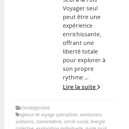
Voyager seul
peut être une
expérience
enrichissante,
offrant une
liberté totale
pour explorer à
son propre
rythme …
Lire la suite
Uncategorized
agence de voyage spécialisée
,
aventuriers
solitaires
,
camaraderie
,
cercle social
,
énergie
collective
,
exploration individuelle
,
guide local
,