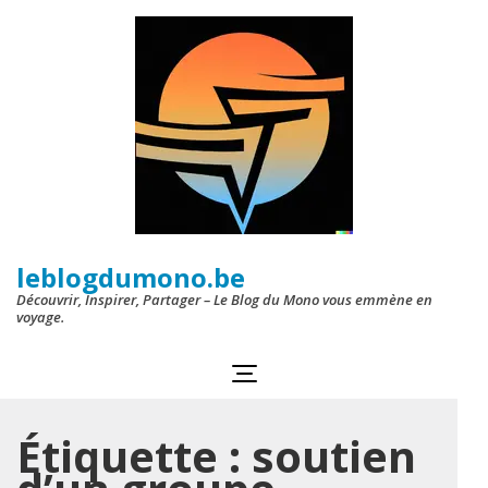
Aller
au
contenu
(Pressez
Entrée)
leblogdumono.be
Découvrir, Inspirer, Partager – Le Blog du Mono vous emmène en
voyage.
Étiquette :
soutien