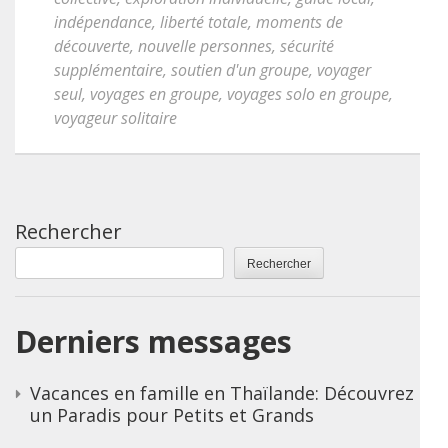
indépendance
,
liberté totale
,
moments de
découverte
,
nouvelle personnes
,
sécurité
supplémentaire
,
soutien d'un groupe
,
voyager
seul
,
voyages en groupe
,
voyages solo en groupe
,
voyageur solitaire
Rechercher
Rechercher
Derniers messages
Vacances en famille en Thaïlande: Découvrez
un Paradis pour Petits et Grands