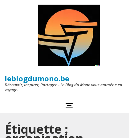
Aller
au
contenu
(Pressez
Entrée)
leblogdumono.be
Découvrir, Inspirer, Partager – Le Blog du Mono vous emmène en
voyage.
Étiquette :