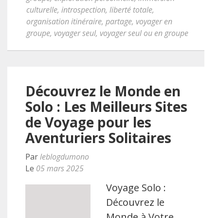
culturelle
,
introspection
,
liberté totale
,
organisation itinéraire
,
partage
,
voyager en
groupe
,
voyager seul
,
voyager seul ou en groupe
Découvrez le Monde en
Solo : Les Meilleurs Sites
de Voyage pour les
Aventuriers Solitaires
Par
leblogdumono
Le
05 mars 2025
Voyage Solo :
Découvrez le
Monde à Votre