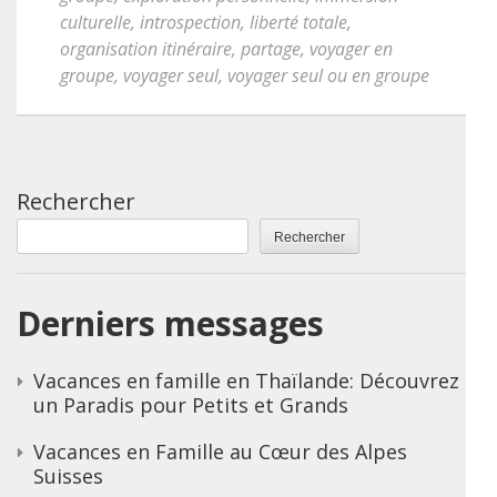
culturelle
,
introspection
,
liberté totale
,
organisation itinéraire
,
partage
,
voyager en
groupe
,
voyager seul
,
voyager seul ou en groupe
Rechercher
Rechercher
Derniers messages
Vacances en famille en Thaïlande: Découvrez
un Paradis pour Petits et Grands
Vacances en Famille au Cœur des Alpes
Suisses