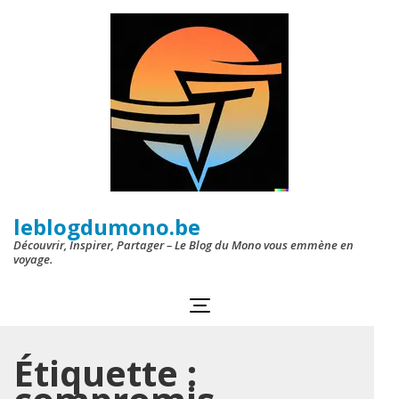
Aller
au
contenu
(Pressez
Entrée)
leblogdumono.be
Découvrir, Inspirer, Partager – Le Blog du Mono vous emmène en
voyage.
Étiquette :